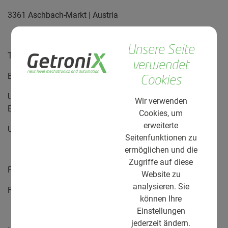
3361 Aschbach-Markt | Austria
Unsere Seite
Tel: +43 676 9440910
verwendet
E-Mail:
office@getronix.at
Cookies
Unternehmensgegenstand: Mechatronik für
Wir verwenden
Elektromaschinen
Cookies, um
erweiterte
UID-Nr: ATU79803438
Seitenfunktionen zu
ermöglichen und die
Zugriffe auf diese
Firmenbuchnr.: FN 611189 h
Website zu
analysieren. Sie
Firmengericht: Landesgericht St. Pölten
können Ihre
Einstellungen
jederzeit ändern.