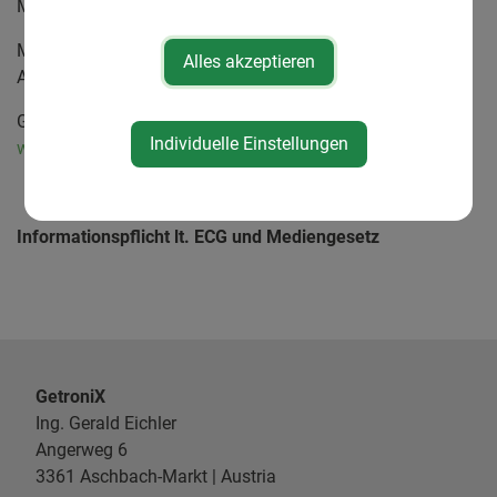
Mitglied der WKÖ, WKOÖ, Fachgruppe LI Mechatroniker
Mechatroniker für Elektromaschinenbau und
Alles akzeptieren
Automatisierung
Gewerbeordnung, Anwendbare Rechtsvorschriften:
Individuelle Einstellungen
www.ris.bka.gv.at
Informationspflicht lt. ECG und Mediengesetz
GetroniX
Ing. Gerald Eichler
Angerweg 6
3361 Aschbach-Markt | Austria