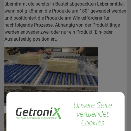
übernimmt die bereits in Beutel abgepackten Lebensmittel,
wenn nötig können die Produkte um 180° gewendet werden
und positioniert die Produkte am Winkelförderer für
nachfolgende Prozesse. Abhängig von der Produktlänge
werden entweder zwei oder nur ein Produkt Ein- oder
Auslaufseitig positioniert.
Unsere Seite
verwendet
Cookies